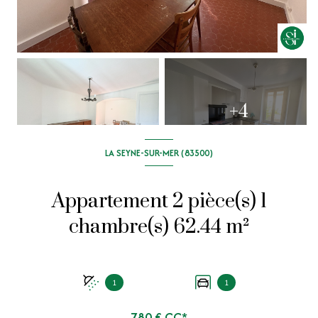
+4
LA SEYNE-SUR-MER (83500)
Appartement 2 pièce(s) 1
chambre(s) 62.44 m²
1
1
780 € CC*