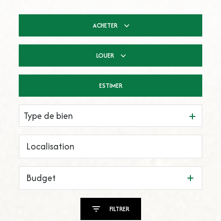
ACHETER
LOUER
De l'ancien
De l'immo pro
ESTIMER
à l'année
Type de bien
Budget
FILTRER