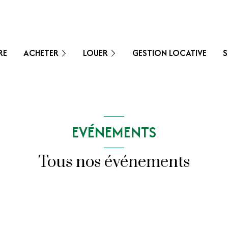
APPARTEMENTS
MAISONS / VILLAS
APPARTEMENTS
RE
ACHETER
LOUER
GESTION LOCATIVE
S
TERRAINS
MAISONS / VILLAS
PROGRAMMES NEUFS
EVÉNEMENTS
Tous nos événements